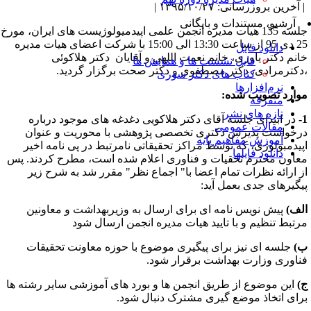
آخرین بروزرسانی: ۱۳۹۵/۱۰/۲۷ |
آرشیو، مستندات و بایگانی
جلسه 135 هیات مدیره انجمن علمی اپیدمیولوژیست های ایران، مورخ
25 دی 95 از ساعت 13:30 الی 15:00 با شرکت اعضای هیات مدیره
دانلود فایل
انم دکتر یاوری، خانم نعمت اللهی و آقایان دکتر هلاکوئی
فایل نشست ها و همایش ها
دکترمرادی، دکتر مصطفوی و دکتر صحت برگزار گردید.
کتاب های دکتر سوری
نرم‌افزارها
وارد تصویب شده:
متفرقه
تازه های نشر
در ابتدای جلسه آقای دکتر هلاکویی دغدغه های موجود درباره
مقالات عمومی
رخواست پذیرش دکتری تخصصی پژوهشی با محوریت و عنوان
آموزش مفاهیم پایه
پیدمبولوژی، که توسط مراکز تحقیقاتی نامرتبط در پی نامه اخیر
دانلود فایلها
عاون محترم تحقیات و فناوری اعلام شده است، مطرح کردند. پس
ز ارائه نظرات تمام اعضا با" اجماع نظر" مقرر شد به شرح زیر
یگیرهای جدی بعمل آید:
لف)
پیش نویس نامه ای برای ارسال به وزیربهداشت و معاونین
رتبط تنظیم و با تایید هیات مدیره انجمن ارسال شود
)
جلسه ای نیز برای پیگیری موضوع با حوزه معاونت تحقیقات
ناوری وزارت بهداشت برقرار شود.
)
این موضوع از طریق انجمن ها و بورد های آموزشی سایر رشته ها
رای اتخاذ موضع گیری مشترک دنبال شود.