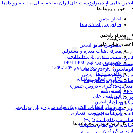
انجمن علمی اپیدمیولوژیست های ایران
صفحه اصلی
ثبت نام رویدادها
ل
اخبار و رویدادها
اخبار انجمن
فراخوان و اطلاعیه ها
معرفی انجمن
مطالب پایگاه
اعضای هیات علمی
مسئولین سابق انجمن
معرفی هیات مدیره و مسئولین
نشانی- تلفن و ارتباط با انجمن
اینترنت
مصوبات دوره نهم- 1400-1404
پست الکترونیک
مصوبات دوره دهم 1405-1409
اتوماسیون اداری و مکاتبات
تفاهم نامه ها
پورتال آموزشی و پژوهشی
گزارش فعالیت ماهیانه
سامانه آموزش الکترونیک
تاریخچه
مدیریت یادگیری - دروس حضوری
اساس‌نامه
VPN
آئین‌نامه داخلی
پورتال تغذیه
ساختار انجمن
پیگیری نامه
فرم های انتخابات الکترونیک هیات مدیره و بازرس انجمن
ویرایش رزومه اساتید
آیین نامه عضویت افتخاری
اعضای هیات علمی
سامانه ارتقای اساتید(اوج)
کارگروه ها و زیرمجموعه ها
سامانه جامع نظام پیشنهادها
ارزیابی کارکنان