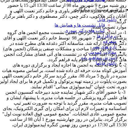
روز شنبه مورخ 9 شهریور ماه 98 از ساعت 13:30 الی 15 با حضور
آرشیو، مستندات و بایگانی
عضای هیات مدیره: خانم دکتر یاوری و خانم دکتر نعمت اللهی و
قایان دکتر هلاکویی، دکتر چمن، دکتر مصطفوی و دکتر باهنر برگزار
دانلود فایل
ردید.
فایل نشست ها و همایش ها
وارد تصویب شده:
کتاب های دکتر سوری
1- در ابتدای جلسه گزارش دهمین نشست مجمع انجمن های گروه
نرم‌افزارها
پزشکی در مورخ 7 شهریور 98 توسط خانم دکتر نعمت اللهی و آقای
متفرقه
کتر هلاکوئی ارائه شد. متاسفانه اکثر دغدغه های مطرح شده در
تازه های نشر
شست مذکور اکثرا مباحث و مشکلات صنفی پزشکان (انجمن های)
مقالات عمومی
الینی بود، امید است که در نشست های آتی فضای مشارکت انجمن
آموزش مفاهیم پایه
ای گروه بهداشت و علوم پایه فراهم گردد.
دانلود فایلها
2- با توجه به اینکه به انجمن ها اجازه ایجاد و برگزاری دوره های
موزش کوتاه مدت حرفه ای داده شده است، بر اساس مصوبه هیات
مدیره در تاریخ 5 مرداد 98، مقرر گردید سرکار خانم دکترنعمت اللهی
صورت پایلوت در زمینه تهیه پرتوکول و تکمیل فرم ها برای ایجاد اولین
وره، تحت عنوان "اپیدمیولوژی میدانی" اقدام نمایند.
3- با حضور آقای دکتر شهباز نماینده جدید دبیرخانه کمسیون انجمن
ای علمی گروه پزشکی در جلسه هیات مدیره، با پیشنهاد ایشان و
صویب هیات مدیره، مقرر گردید با توجه به ضرورت تغییر تیپ
ساسنامه و تغییرات لازم آن برای امکان رای گیری الکترونیک، بجای
جمع عمومی عادی انتخابات، "مجمع عمومی فوق العاده نوبت اول"
برگزار گردد. بنابراین در روز چهارشنبه مورخ 1 آبان 98 از ساعت
15:30 الی 17:30 در دومین روز نهمین کنگره اپیدمیولوژی ایران،