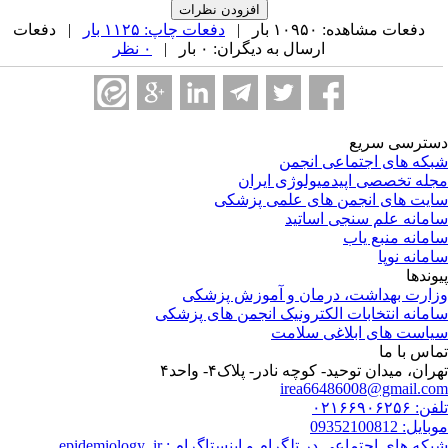
دفعات مشاهده: ۱۰۹۵۰ بار |
دفعات چاپ: ۱۱۲۵ بار
| دفعات
ارسال به دیگران: ۰ بار |
۰ نظر
ترسی سریع
که های اجتماعی انجمن
له تخصصی اپیدمیولوژی ایران
یت های انجمن های علمی پزشکی
مانه علم سنجی اساتید
مانه منبع یاب
مانه نوپا
وندها
ارت بهداشت، درمان و آموزش پزشکی
مانه انتخابات الکترونیک انجمن های پزشکی
است های ابلاغی سلامت
اس با ما
هران، میدان توحید- کوچه نادر- پلاک۴- واحد۴‏
irea66486008@gmail.c
 ۰۲۱۶۶۹۰۶۲۵۶
یل: 09352100812
که های اجتماعی در تلگرام و اینستاگرام : epidemiology_ir