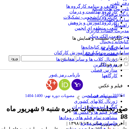
تر تلفن
وظایف و برنامه کارگروه ها
ویزیون تحت شبکه
کارگروه بهداشت و درمان
یگاه نرم افزار
کارگروه دانشجویی- تشکیلات
مانه جلسات Online
کارگروه آموزش و پژوهش
هنماها
شعب منطقه ای انجمن
یریت حساب کاربری
ز خدمت الکترونیک
کنگره، نشست و همایش ها
ابخانه دیجیتال
مانه یکپارچه کتابخانه‌ها
کنگره ها
مانه مدیریت یکپارچه آموزش کارکنان
نشست های فصلی
ژورنال کلاب ها و سایر همایش ها
ورود خودکار
مرور کاکرین
مدارس فصلی
بازیابی رمز عبور
کارگاهها
فیلم و عکس
210354
نشستهای فصلی
معرفی انجمن
مصوبات دوره نهم- 1400-1404
ژورنال کلابهای کشوری
کنگره اپیدمیولوژی ایران
صورتجلسه هیات مدیره شنبه 9 شهریور ماه
سایر فیلم ها و عکس ها
9
مشاهده تمام فیلم های رویدادها
جلسات هیات مدیره
آخرین بروزرسانی: ۱۳۹۸/۶/۱۴ |
هیات مدیره دوره نهم
جلسه شماره 160 هیات مدیره انجمن علمی اپیدمیولوژیست‌های ایران،