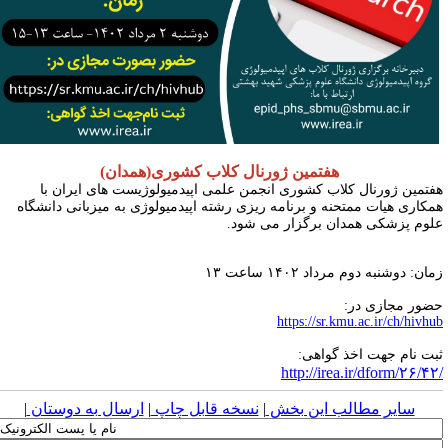
هفتمین ژورنال کلاب کشوری(همدان)
فتمین ژورنال کلاب کشوری انجمن علمی اپیدمیولوژیست های ایران با
مکاری هیات ممتحنه و برنامه­ ریزی رشته اپیدمیولوژی به میزبانی دانشگاه
لوم پزشکی همدان برگزار می­ شود.
ان: دوشنبه دوم مرداد ۱۴۰۲ ساعت
۱۳
ضور مجازی در
:
https://sr.kmu.ac.ir/ch/hivhu
بت نام جهت اخذ گواهی
:
http://irea.ir/dform/۲۶/۴۲
سایر مطالب این بخش
|
نسخه قابل چاپ
|
ارسال به دوستان
|