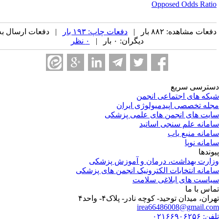
Opposed Odds Rati
عات مشاهده: ۸۸۲ بار |
دفعات چاپ: ۱۹۳ بار
| دفعات ارسال به
دیگران: ۰ بار |
۰ نظر
ترسی سریع
که های اجتماعی انجمن
له تخصصی اپیدمیولوژی ایران
یت های انجمن های علمی پزشکی
مانه علم سنجی اساتید
مانه منبع یاب
مانه نوپا
وندها
ارت بهداشت، درمان و آموزش پزشکی
مانه انتخابات الکترونیک انجمن های پزشکی
است های ابلاغی سلامت
اس با ما
هران، میدان توحید- کوچه نادر- پلاک۴- واحد۴‏
irea66486008@gmail.c
 ۰۲۱۶۶۹۰۶۲۵۶