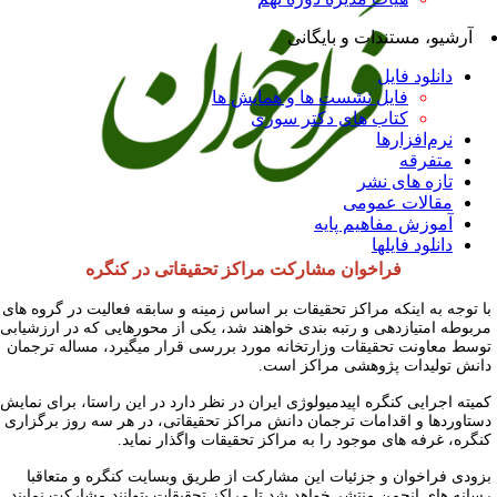
آرشیو، مستندات و بایگانی
دانلود فایل
فایل نشست ها و همایش ها
کتاب های دکتر سوری
نرم‌افزارها
متفرقه
تازه های نشر
مقالات عمومی
آموزش مفاهیم پایه
دانلود فایلها
فراخوان مشارکت مراکز تحقیقاتی در کنگره
ا توجه به اینکه مراکز تحقیقات بر اساس زمینه و سابقه فعالیت در گروه های
ربوطه امتیازدهی و رتبه بندی خواهند شد، یکی از محورهایی که در ارزشیابی
وسط معاونت تحقیقات وزارتخانه مورد بررسی قرار میگیرد، مساله ترجمان
انش تولیدات پژوهشی مراکز است.
میته اجرایی کنگره اپیدمیولوژی ایران در نظر دارد در این راستا، برای نمایش
ستاوردها و اقدامات ترجمان دانش مراکز تحقیقاتی، در هر سه روز برگزاری
نگره، غرفه های موجود را به مراکز تحقیقات واگذار نماید.
زودی فراخوان و جزئیات این مشارکت از طریق وبسایت کنگره و متعاقبا
سانه های انجمن منتشر خواهد شد تا مراکز تحقیقات بتوانند مشارکت نمایند.