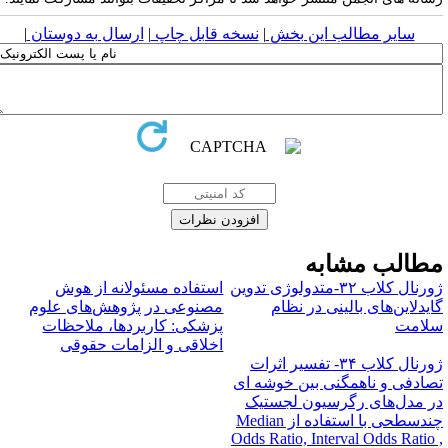
سایر مطالب این بخش
|
نسخه قابل چاپ
|
ارسال به دوستان
|
طالب مشابه
ژورنال کلاب ۳۲-متدولوژی تدوین
استفاده مسئولانه از هوش
ایدلاین‌های بالینی در نظام
مصنوعی در پژوهش‌های علوم
لامت
پزشکی: کاربردها، ملاحظات
اخلاقی و الزامات حقوقی
ژورنال کلاب ۳۴- تفسیر اثرات
صادفی و ناهمگنی بین خوشه ای
ر مدل‌های رگرسیون لجستیک
چندسطحی با استفاده از M‌edian
Odds Ratio, Interval Odds Ratio 