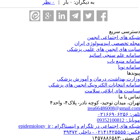
به دیگران: ۰ بار |
۰ نظر
ترسی سریع
که های اجتماعی انجمن
له تخصصی اپیدمیولوژی ایران
یت های انجمن های علمی پزشکی
مانه علم سنجی اساتید
مانه منبع یاب
مانه نوپا
وندها
ارت بهداشت، درمان و آموزش پزشکی
مانه انتخابات الکترونیک انجمن های پزشکی
است های ابلاغی سلامت
اس با ما
هران، میدان توحید- کوچه نادر- پلاک۴- واحد۴‏
irea66486008@gmail.c
 ۰۲۱۶۶۹۰۶۲۵۶
یل: 09352100812
که های اجتماعی در تلگرام و اینستاگرام : epidemiology_ir
۰۲۱۴۱۴۲۵۵ - داخلی ۳۹۳۷۲
پستی :۱۴۵۷۸۸۶۵۸۳