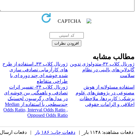
طالب مشابه
ژورنال کلاب ۳۲-متدولوژی تدوین
ژورنال کلاب ۳۳ـ استفاده از طرح
ایدلاین‌های بالینی در نظام
های کارآزمایی تصادفی سازی
لامت
شده خوشه ای چند دوره ای با
طراحی متقاطع
ستفاده مسئولانه از هوش
ژورنال کلاب ۳۴- تفسیر اثرات
صنوعی در پژوهش‌های علوم
تصادفی و ناهمگنی بین خوشه ای
زشکی: کاربردها، ملاحظات
در مدل‌های رگرسیون لجستیک
خلاقی و الزامات حقوقی
چندسطحی با استفاده از M‌edian
Odds Ratio, Interval Odds Ratio ,
Opposed Odds Ratio
فعات مشاهده: ۱۱۴۸ بار |
دفعات چاپ: ۱۸۶ بار
| دفعات ارسال