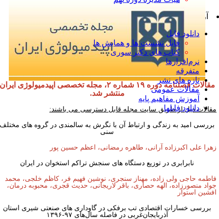
آرشیو، مستندات و بایگانی
دانلود فایل
فایل نشست ها و همایش ها
کتاب های دکتر سوری
نرم‌افزارها
متفرقه
تازه های نشر
مقالات فصلنامه دوره ۱۹ شماره ۲، مجله تخصصی اپیدمیولوژی ایران
مقالات عمومی
منتشر شد.
آموزش مفاهیم پایه
دانلود فایلها
قالات ذیل از طریق سایت مجله قابل دسترسی می باشند:
ررسی امید به زندگی و ارتباط آن با نگرش به سالمندی در گروه های مختلف
سنی
هرا علی اکبرزاده آرانی، طاهره رمضانی، اعظم حسین پور
نابرابری در توزیع دستگاه های سنجش تراکم استخوان در ایران
اطمه حاجی ولی زاده، مهناز سنجری، نوشین فهیم فر، کاظم خلجی، محمد
واد منصورزاده، الهه حصاری، باقر لاریجانی، حدیث قجری، محبوبه درمان،
فشین استوار
بررسی خسارات اقتصادی تب ‌برفکی در گاوداری های صنعتی شیری استان
آذربایجان‌غربی در فاصله سال‌های ۹۷-۱۳۹۶