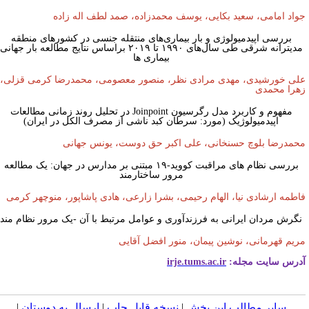
واد امامی، سعید بکایی، یوسف محمدزاده، صمد لطف اله زاده
بررسی اپیدمیولوژی و بار بیماری‌های منتقله جنسی در کشورهای منطقه
مدیترانه شرقی طی سال‌های ۱۹۹۰ تا ۲۰۱۹ براساس نتایج مطالعه بار جهانی
بیماری ها
لی خورشیدی، مهدی مرادی نظر، منصور معصومی، محمدرضا کرمی قزلی،
هرا محمدی
مفهوم و کاربرد مدل رگرسیون
Joinpoint
در تحلیل روند زمانی مطالعات
اپیدمیولوژیک (مورد: سرطان کبد ناشی از مصرف الکل در ایران)
حمدرضا بلوچ حسنخانی، علی اکبر حق دوست، یونس جهانی
بررسی نظام های مراقبت کووید-۱۹ مبتنی بر مدارس در جهان: یک مطالعه
مرور ساختارمند
اطمه ارشادی نیا، الهام رحیمی، بشرا زارعی، هادی پاشاپور، منوچهر کرمی
نگرش مردان ایرانی به فرزندآوری و عوامل مرتبط با آن -یک مرور نظام مند
ریم قهرمانی، نوشین پیمان، منور افضل آقایی
درس سایت مجله:
irje.tums.ac.ir
سایر مطالب این بخش
|
نسخه قابل چاپ
|
ارسال به دوستان
|