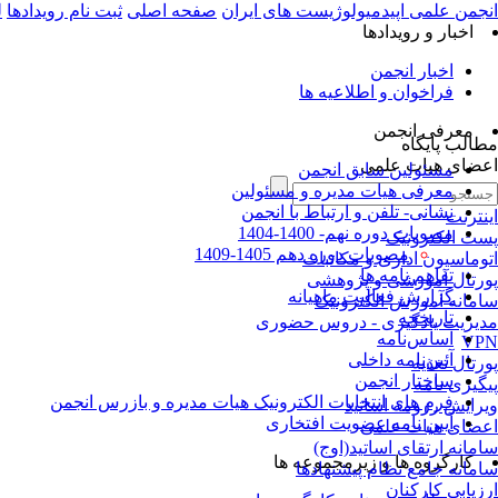
انجمن علمی اپیدمیولوژیست های ایران
صفحه اصلی
ثبت نام رویدادها
ل
اخبار و رویدادها
اخبار انجمن
فراخوان و اطلاعیه ها
معرفی انجمن
مطالب پایگاه
اعضای هیات علمی
مسئولین سابق انجمن
معرفی هیات مدیره و مسئولین
نشانی- تلفن و ارتباط با انجمن
اینترنت
مصوبات دوره نهم- 1400-1404
پست الکترونیک
مصوبات دوره دهم 1405-1409
اتوماسیون اداری و مکاتبات
تفاهم نامه ها
پورتال آموزشی و پژوهشی
گزارش فعالیت ماهیانه
سامانه آموزش الکترونیک
تاریخچه
مدیریت یادگیری - دروس حضوری
اساس‌نامه
VPN
آئین‌نامه داخلی
پورتال تغذیه
ساختار انجمن
پیگیری نامه
فرم های انتخابات الکترونیک هیات مدیره و بازرس انجمن
ویرایش رزومه اساتید
آیین نامه عضویت افتخاری
اعضای هیات علمی
سامانه ارتقای اساتید(اوج)
کارگروه ها و زیرمجموعه ها
سامانه جامع نظام پیشنهادها
ارزیابی کارکنان