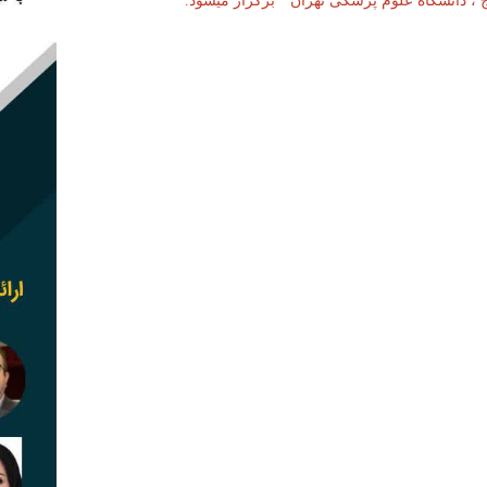
 ، دانشگاه علوم پزشکی تهران " برگزار میشود.