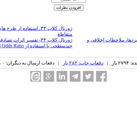
ژورنال کلاب ۳۳ـ استفاد
متقاطع
دها، ملاحظات اخلاقی و
ژورنال کلاب ۳۴- تفسیر 
چندسطحی با استفاده از M‌edian Odds Ratio, Interval Odds Ratio , Opposed Odds Ratio
بار |
دفعات چاپ: ۲۸۲ بار
| دفعات ارسال به دیگران: ۰ بار |