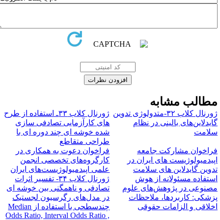
طالب مشابه
ژورنال کلاب ۳۲-متدولوژی تدوین
ژورنال کلاب ۳۳ـ استفاده از طرح
ایدلاین‌های بالینی در نظام
های کارآزمایی تصادفی سازی
لامت
شده خوشه ای چند دوره ای با
طراحی متقاطع
راخوان مشارکت جامعه
فراخوان دعوت به همکاری در
پیدمیولوژیست های ایران در
کارگروه‌های تخصصی انجمن
دوین گایدلاین های سلامت
علمی اپیدمیولوژیست‌های ایران
ستفاده مسئولانه از هوش
ژورنال کلاب ۳۴- تفسیر اثرات
صنوعی در پژوهش‌های علوم
تصادفی و ناهمگنی بین خوشه ای
زشکی: کاربردها، ملاحظات
در مدل‌های رگرسیون لجستیک
خلاقی و الزامات حقوقی
چندسطحی با استفاده از M‌edian
Odds Ratio, Interval Odds Ratio ,