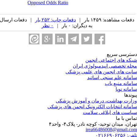
Opposed Odds Ratio
فعات مشاهده: ۱۴۵۹ بار |
دفعات چاپ: ۲۵۲ بار
| دفعات ارسال
به دیگران: ۰ بار |
۰ نظر
ترسی سریع
که های اجتماعی انجمن
له تخصصی اپیدمیولوژی ایران
یت های انجمن های علمی پزشکی
مانه علم سنجی اساتید
مانه منبع یاب
مانه نوپا
وندها
ارت بهداشت، درمان و آموزش پزشکی
مانه انتخابات الکترونیک انجمن های پزشکی
است های ابلاغی سلامت
اس با ما
هران، میدان توحید- کوچه نادر- پلاک۴- واحد۴‏
irea66486008@gmail.c
 ۰۲۱۶۶۹۰۶۲۵۶