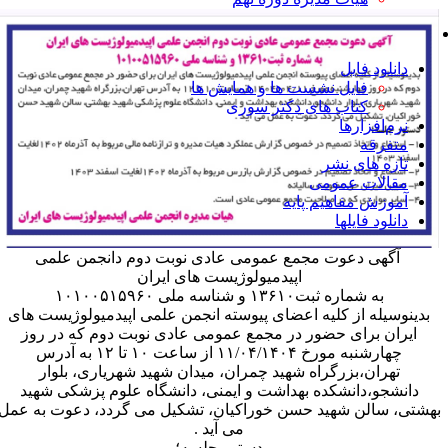
آرشیو، مستندات و بایگانی
دانلود فایل
فایل نشست ها و همایش ها
کتاب های دکتر سوری
نرم‌افزارها
متفرقه
تازه های نشر
مقالات عمومی
آموزش مفاهیم پایه
دانلود فایلها
آگهی دعوت مجمع عمومی عادی نوبت دوم دانجمن علمی
اپیدمیولوژیست های ایران
به شماره ثبت۱۳۶۱۰ و شناسه ملی ۱۰۱۰۰۵۱۵۹۶۰
بدینوسیله از کلیه اعضای پیوسته انجمن علمی اپیدمیولوژیست های
ایران برای حضور در مجمع عمومی عادی نوبت دوم که در روز
چهارشنبه مورخ ۱۱/۰۴/۱۴۰۴ از ساعت ۱۰ تا ۱۲ به آدرس
تهران،بزرگراه شهید چمران، میدان شهید شهریاری، بلوار
دانشجو،دانشکده بهداشت و ایمنی، دانشگاه علوم پزشکی شهید
هشتی، سالن شهید حسن خوراکیان، تشکیل می گردد، دعوت به عمل
می آید .
دستور جلسه؛