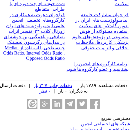
لامت
شده خوشه ای چند دوره ای با
طراحی متقاطع
راخوان مشارکت جامعه
فراخوان دعوت به همکاری در
پیدمیولوژیست های ایران در
کارگروه‌های تخصصی انجمن
دوین گایدلاین های سلامت
علمی اپیدمیولوژیست‌های ایران
ستفاده مسئولانه از هوش
ژورنال کلاب ۳۴- تفسیر اثرات
صنوعی در پژوهش‌های علوم
تصادفی و ناهمگنی بین خوشه ای
زشکی: کاربردها، ملاحظات
در مدل‌های رگرسیون لجستیک
خلاقی و الزامات حقوقی
چندسطحی با استفاده از M‌edian
Odds Ratio, Interval Odds Ratio ,
Opposed Odds Ratio
رنامه کارگروه های انجمن را
شناسید و عضو کارگروه ها شوید
فعات مشاهده: ۱۷۸۹ بار |
دفعات چاپ: ۲۲۷ بار
| دفعات ارسال
به دیگران: ۰ بار |
۰ نظر
ترسی سریع
که های اجتماعی انجمن
له تخصصی اپیدمیولوژی ایران