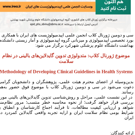
ی و دومین ژورنال کلاب انجمن علمی اپیدمیولوژیست های ایران با همکاری
ورد تخصصی اپیدمیولوژی و میزبانی گروه اپیدمیولوژی و آمار زیستی دانشکده
هداشت دانشگاه علوم پزشکی شهرکرد برگزار می شود:
موضوع ژورنال کلاب: متدولوژی تدوین گایدلاین‌های بالینی در نظام
سلامت
Methodology of Developing Clinical Guidelines in Health System
دین‌وسیله از اعضای محترم هیئت علمی، پژوهشگران و دانشجویان گرامی
عوت می‌شود در سی و دومین ژورنال کلاب با موضوع فوق حضور به‌هم
سانند.
ر این نشست علمی، مراحل و روش‌شناسی تدوین گایدلاین‌های بالینی مورد
ررسی قرار خواهد گرفت؛ از نحوه محاسبه خطر منتسب؛ مرور نظام‌مند
واهد و ارزیابی کیفیت مطالعات، تا فرآیند اجماع کارشناسان و انطباق با
رایط بومی نظام سلامت ایران و ارایه تجربه واقعی گایدلاین کمردرد در
یران
رائه کنندگان: