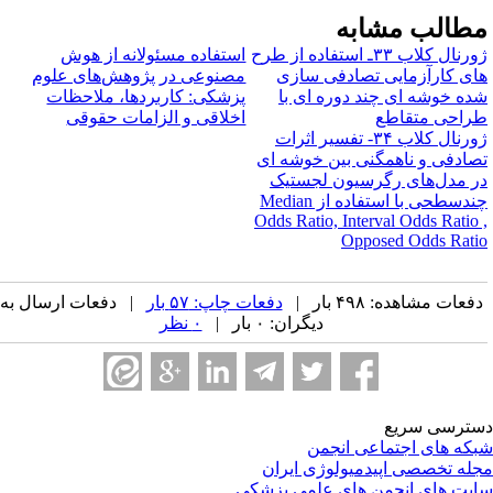
طالب مشابه
ژورنال کلاب ۳۳ـ استفاده از طرح
استفاده مسئولانه از هوش
ای کارآزمایی تصادفی سازی
مصنوعی در پژوهش‌های علوم
ده خوشه ای چند دوره ای با
پزشکی: کاربردها، ملاحظات
راحی متقاطع
اخلاقی و الزامات حقوقی
ژورنال کلاب ۳۴- تفسیر اثرات
صادفی و ناهمگنی بین خوشه ای
ر مدل‌های رگرسیون لجستیک
چندسطحی با استفاده از M‌edian
Odds Ratio, Interval Odds Ratio 
Opposed Odds Rati
فعات مشاهده: ۴۹۸ بار |
دفعات چاپ: ۵۷ بار
| دفعات ارسال به
دیگران: ۰ بار |
۰ نظر
ترسی سریع
که های اجتماعی انجمن
له تخصصی اپیدمیولوژی ایران
یت های انجمن های علمی پزشکی