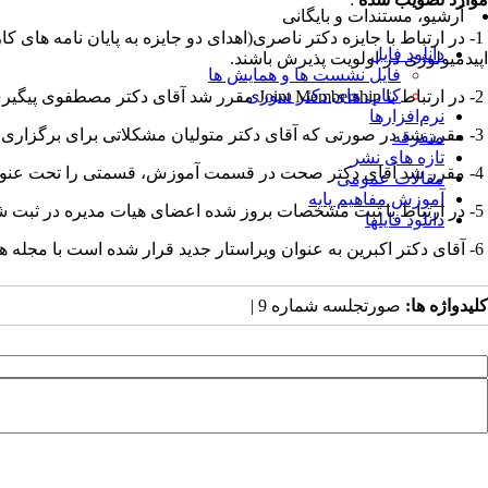
آرشیو، مستندات و بایگانی
1- در ارتباط با جایزه دکتر ناصری(اهدای دو جایزه به پایان نامه های
دانلود فایل
اپیدمیولوژی در اولویت پذیرش باشند.
فایل نشست ها و همایش ها
کتاب های دکتر سوری
2- در ارتباط با Joint Membership مقرر شد آقای دکتر مصطفوی پیگیری موضوع را انجام دهند.
نرم‌افزارها
3- مقرر شد در صورتی که آقای دکتر متولیان مشکلاتی برای برگزاری سمپوزیوم یک روزه جایگاه اپیدمیولوژی در نظام سلامت داشته باشند، انستیتو پاستور ایران تولیت این برنامه را داشته باشند.
متفرقه
تازه های نشر
4- مقرر شد آقای دکتر صحت در قسمت آموزش، قسمتی را تحت عنوان سوالات آموزشی راه اندازی نمایند که بصورت ماهانه و یا دو هفته ای یکبار، سوالات و متعاقبا جواب هایی را در آن قرار دهند.
مقالات عمومی
آموزش مفاهیم پایه
5- در ارتباط با ثبت مشخصات بروز شده اعضای هیات مدیره در ثبت شرکت‌ها، مقرر شد از شرکت‌های مرتبط کمک گرفته شود.
دانلود فایلها
6- آقای دکتر اکبرین به عنوان ویراستار جدید قرار شده است با مجله همکاری نمایند.
کلیدواژه ها:
صورتجلسه شماره 9 |