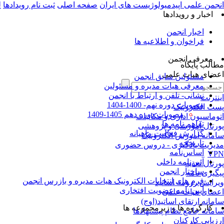
انجمن علمی اپیدمیولوژیست های ایران
صفحه اصلی
ثبت نام رویدادها
ل
اخبار و رویدادها
اخبار انجمن
فراخوان و اطلاعیه ها
معرفی انجمن
مطالب پایگاه
اعضای هیات علمی
مسئولین سابق انجمن
معرفی هیات مدیره و مسئولین
نشانی- تلفن و ارتباط با انجمن
اینترنت
مصوبات دوره نهم- 1400-1404
پست الکترونیک
مصوبات دوره دهم 1405-1409
اتوماسیون اداری و مکاتبات
تفاهم نامه ها
پورتال آموزشی و پژوهشی
گزارش فعالیت ماهیانه
سامانه آموزش الکترونیک
تاریخچه
مدیریت یادگیری - دروس حضوری
اساس‌نامه
VPN
آئین‌نامه داخلی
پورتال تغذیه
ساختار انجمن
پیگیری نامه
فرم های انتخابات الکترونیک هیات مدیره و بازرس انجمن
ویرایش رزومه اساتید
آیین نامه عضویت افتخاری
اعضای هیات علمی
سامانه ارتقای اساتید(اوج)
کارگروه ها و زیرمجموعه ها
سامانه جامع نظام پیشنهادها
ارزیابی کارکنان