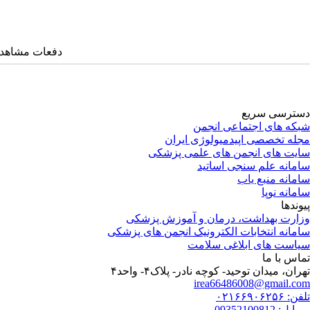
دفعات مشاهده: ۴۷۲۰ با
دسترسی سریع
شبکه های اجتماعی انجمن
مجله تخصصی اپیدمیولوژی ایران
سایت های انجمن های علمی پزشکی
سامانه علم سنجی اساتید
سامانه منبع یاب
سامانه نوپا
پیوندها
وزارت بهداشت، درمان و آموزش پزشکی
سامانه انتخابات الکترونیک انجمن های پزشکی
سیاست های ابلاغی سلامت
تماس با ما
تهران، میدان توحید- کوچه نادر- پلاک۴- واحد۴‬‏
irea66486008@gmail.com
تلفن: ۰۲۱۶۶۹۰۶۲۵۶
موبایل: 09352100812