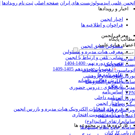
انجمن علمی اپیدمیولوژیست های ایران
صفحه اصلی
ثبت نام رویدادها
ل
اخبار و رویدادها
اخبار انجمن
فراخوان و اطلاعیه ها
معرفی انجمن
مطالب پایگاه
اعضای هیات علمی
مسئولین سابق انجمن
معرفی هیات مدیره و مسئولین
نشانی- تلفن و ارتباط با انجمن
اینترنت
مصوبات دوره نهم- 1400-1404
پست الکترونیک
مصوبات دوره دهم 1405-1409
اتوماسیون اداری و مکاتبات
تفاهم نامه ها
پورتال آموزشی و پژوهشی
گزارش فعالیت ماهیانه
سامانه آموزش الکترونیک
تاریخچه
مدیریت یادگیری - دروس حضوری
اساس‌نامه
VPN
آئین‌نامه داخلی
پورتال تغذیه
ساختار انجمن
پیگیری نامه
فرم های انتخابات الکترونیک هیات مدیره و بازرس انجمن
ویرایش رزومه اساتید
آیین نامه عضویت افتخاری
اعضای هیات علمی
سامانه ارتقای اساتید(اوج)
کارگروه ها و زیرمجموعه ها
سامانه جامع نظام پیشنهادها
ارزیابی کارکنان