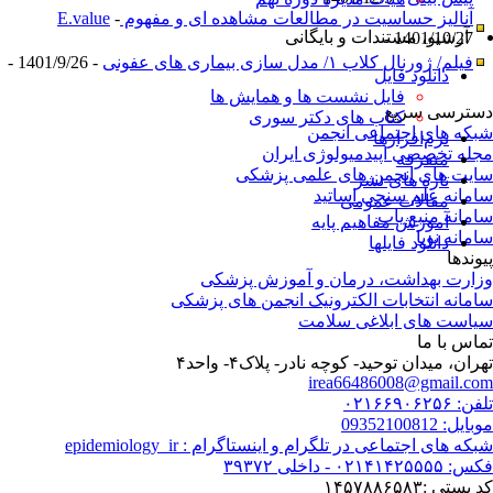
آنالیز حساسیت در مطالعات مشاهده ای و مفهوم E.value
-
آرشیو، مستندات و بایگانی
1401/10/27 -
فیلم/ ژورنال کلاب ۱/ مدل سازی بیماری های عفونی
- 1401/9/26 -
دانلود فایل
فایل نشست ها و همایش ها
ترسی سریع
کتاب های دکتر سوری
که های اجتماعی انجمن
نرم‌افزارها
له تخصصی اپیدمیولوژی ایران
متفرقه
یت های انجمن های علمی پزشکی
تازه های نشر
مانه علم سنجی اساتید
مقالات عمومی
مانه منبع یاب
آموزش مفاهیم پایه
مانه نوپا
دانلود فایلها
وندها
ارت بهداشت، درمان و آموزش پزشکی
مانه انتخابات الکترونیک انجمن های پزشکی
است های ابلاغی سلامت
اس با ما
هران، میدان توحید- کوچه نادر- پلاک۴- واحد۴‏
irea66486008@gmail.c
 ۰۲۱۶۶۹۰۶۲۵۶
یل: 09352100812
که های اجتماعی در تلگرام و اینستاگرام : epidemiology_ir
۰۲۱۴۱۴۲۵۵ - داخلی ۳۹۳۷۲
پستی :۱۴۵۷۸۸۶۵۸۳