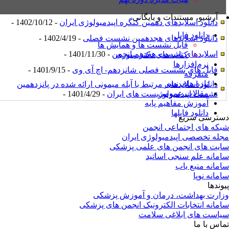
آرشیو، مستندات و بایگانی
دانلود اسلایدهای دهمین کنگره اپیدمیولوژی ایران
- 1402/10/12 -
دانلود فایل
دانلود اسلایدهای هجدهمین نشست فصلی
- 1402/4/19 -
فایل نشست ها و همایش ها
اسلایدهای نشست هفدهم انجمن
- 1401/11/30 -
کتاب های دکتر سوری
نرم‌افزارها
فایل های نشست فصلی شانزدهم- اچ آی وی
- 1401/9/15 -
متفرقه
تازه های نشر
دانلود اسلایدهای مرتبط با آبله میمونی ارائه شده در پانزدهمین
مقالات عمومی
نشست اپیدمیولوژیست های ایران
- 1401/4/29 -
آموزش مفاهیم پایه
دانلود فایلها
ترسی سریع
که های اجتماعی انجمن
له تخصصی اپیدمیولوژی ایران
یت های انجمن های علمی پزشکی
مانه علم سنجی اساتید
مانه منبع یاب
مانه نوپا
وندها
ارت بهداشت، درمان و آموزش پزشکی
مانه انتخابات الکترونیک انجمن های پزشکی
است های ابلاغی سلامت
اس با ما