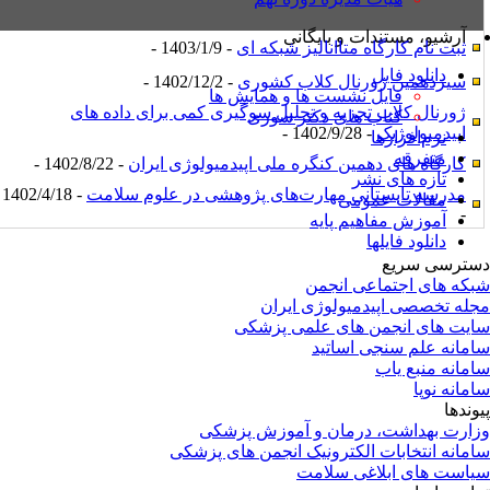
آرشیو، مستندات و بایگانی
ثبت نام کارگاه متاانالیز شبکه ای
- 1403/1/9 -
دانلود فایل
سیزدهمین ژورنال کلاب کشوری
- 1402/12/2 -
فایل نشست ها و همایش ها
ژورنال کلاب تجزیه و تحلیل سوگیری کمی برای داده های
کتاب های دکتر سوری
اپیدمیولوژیک
- 1402/9/28 -
نرم‌افزارها
متفرقه
کارگاه های دهمین کنگره ملی اپیدمیولوژی ایران
- 1402/8/22 -
تازه های نشر
مدرسه تابستانی مهارت‌های پژوهشی در علوم سلامت
- 1402/4/18
مقالات عمومی
-
آموزش مفاهیم پایه
دانلود فایلها
ترسی سریع
که های اجتماعی انجمن
له تخصصی اپیدمیولوژی ایران
یت های انجمن های علمی پزشکی
مانه علم سنجی اساتید
مانه منبع یاب
مانه نوپا
وندها
ارت بهداشت، درمان و آموزش پزشکی
مانه انتخابات الکترونیک انجمن های پزشکی
است های ابلاغی سلامت