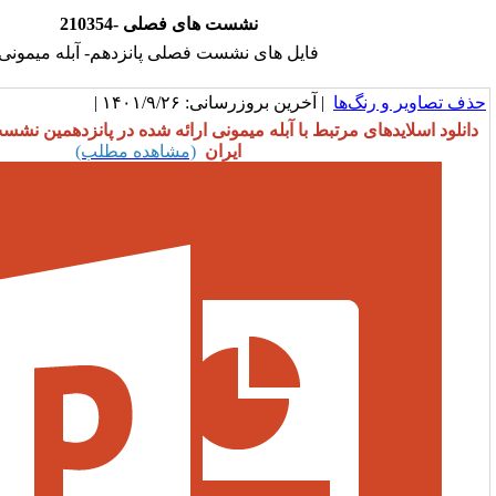
210354- نشست های فصلی
فایل های نشست فصلی پانزدهم- آبله میمونی
خرین بروزرسانی: ۱۴۰۱/۹/۲۶ |
ط با آبله میمونی ارائه شده در پانزدهمین نشست اپیدمیولوژیست های
ایران
(مشاهده مطلب)