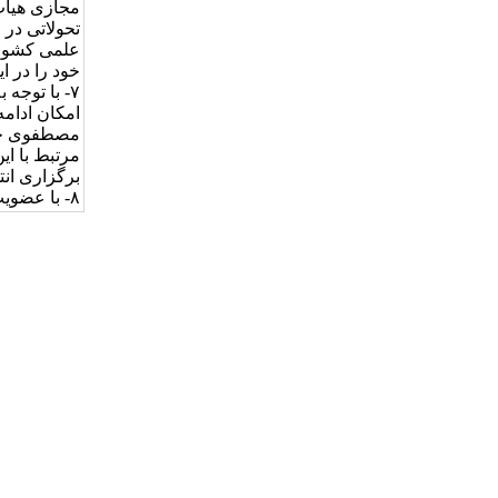
مجازی هیات
تحولاتی در 
علمی کشور 
خود را در ا
۷- با توجه به
امکان ادامه
مصطفوی خزان
مرتبط با ا
برگزاری انت
۸- با عضویت