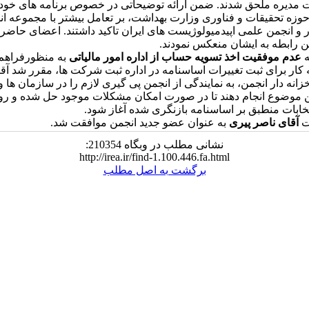
 مدیره ملحق شدند. ضمن ارائه توضیحاتی در خصوص برنامه های خود ب
حوزه تحقیقات و فناوری وزارت بهداشت، بر تعامل بیشتر با مجموعه ا
و انجمن علمی اپیدمیولوژیست های ایران تاکید داشتند. اعضای حاضر 
ین رابطه به ایشان منعکس نمودند.
عدم موفقیت اخذ تسویه حساب از اداره امور مالیاتی
به منظورفراهم
 کار برای ثبت تغییرات اساسنامه در اداره ثبت شرکت ها، مقرر شد آق
ه دار انجمن، به نمایندگی از انجمن پی گیری لازم را در سازمان ها و
ین موضوع انجام دهند تا در صورت امکان مشکلات موجود حل شده و رو
خابات منطبق بر اساسنامه بازنگری شده آغاز شود.
آقای ناصر پیری
به عنوان عضو جدید انجمن موافقت شد.
نشانی مطلب در وبگاه 210354:
http://irea.ir/find-1.100.446.fa.html
برگشت به اصل مطلب