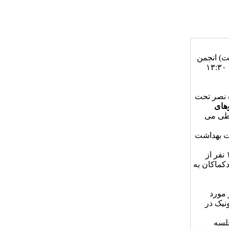
ت) انجمن
علمی اپیدمیولوژیست‌های ایران در روز چهارشنبه مورخ ۳ دی ماه ۱۳۹۹ از ساعت ۱۳:۳۰
ه نصر تحت
وهای
 طی می
ت بهداشت
۱۰ نفر از
کماکان به
در مورد
نیک در
جلسه