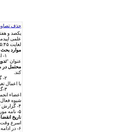
حذف تصاویر
یکصد و هفت
لغایت ۱۵:۴۵ از طریق اسکایپ برگزار گردید.
موارد بحث
۱- 
عنوان "
تدوی
محتمل در م
کند.
۲- گزارش سرکار خانم کوکبی در مورد
با اعمال تغییر
۳-گزارش خانم کوکبی درخصوص پیگیری
اعضاء انجم
شیوه فعال 
۴- گزارش تدوین
ت
اریخ انقضای
اسرع وقت ق
۶- در ادامه جلسه