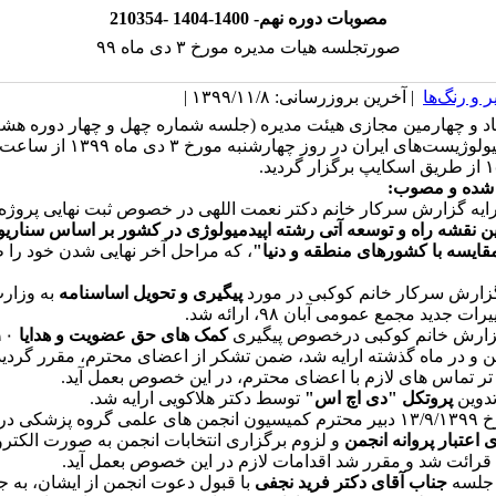
210354- مصوبات دوره نهم- 1400-1404
صورتجلسه هیات مدیره مورخ ۳ دی ماه ۹۹
 و رنگ‌ها
| آخرین بروزرسانی: ۱۳۹۹/۱۱/۸ |
اد و چهارمین مجازی هیئت مدیره (جلسه شماره چهل و چهار دوره هش
 شده و مصوب:
ارایه گزارش سرکار خانم دکتر نعمت اللهی در خصوص ثبت نهایی پروژ
ن نقشه راه و توسعه آتی رشته اپیدمیولوژی در کشور بر اساس سناری
قایسه با کشورهای منطقه و دنیا"
، که مراحل آخر نهایی شدن خود را
پیگیری و تحویل اساسنامه
به وزار
ات جدید مجمع عمومی آبان ۹۸، ارائه شد.
کمک های حق عضویت و هدایا
ن و در ماه گذشته ارایه شد، ضمن تشکر از اعضای محترم، مقرر گردید
تر تماس های لازم با اعضای محترم، در این خصوص بعمل آید.
پروتکل "دی اچ اس"
توسط دکتر هلاکویی ارایه شد.
۵- نامه مورخ ۱۳/۹/۱۳۹۹ دبیر محترم کمیسیون انجمن های علمی گروه پزشکی 
 اعتبار پروانه انجمن
و لزوم برگزاری انتخابات انجمن به صورت الکترو
رائت شد و مقرر شد اقدامات لازم در این خصوص بعمل آید.
جناب آقای دکتر فرید نجفی
با قبول دعوت انجمن از ایشان، به 