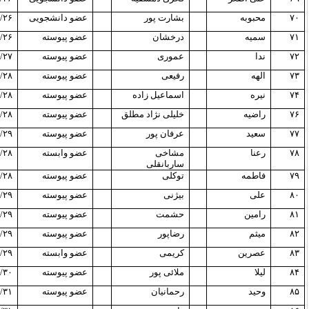
۷۰
محبوبه
بشارت پور
عضو دانشجویی
/۲۶
۷۱
سمیه
درخشان
عضو پیوسته
/۲۶
۷۲
ندا
عموری
عضو پیوسته
/۲۷
۷۳
الهه
رفیعی
عضو پیوسته
/۲۸
۷۴
نیره
اسماعیل زاده
عضو پیوسته
/۲۸
۷۶
راضیه
خلیلی نژاد مطلق
عضو پیوسته
/۲۸
۷۷
سعید
عرفان پور
عضو پیوسته
/۲۹
۷۸
رعنا
مشاخی
عضو وابسته
/۲۸
ساربانقلی
۷۹
فاطمه
توکلی
عضو پیوسته
/۲۸
۸۰
علی
بیژنی
عضو پیوسته
/۲۹
۸۱
رامین
حشمت
عضو پیوسته
/۲۹
۸۲
میثم
رضاپور
عضو پیوسته
/۲۹
۸۳
عصرین
کریمی
عضو وابسته
/۲۹
۸۴
لیلا
ملائی پور
عضو پیوسته
/۳۰
۸۵
وحید
رحمانیان
عضو پیوسته
/۳۱