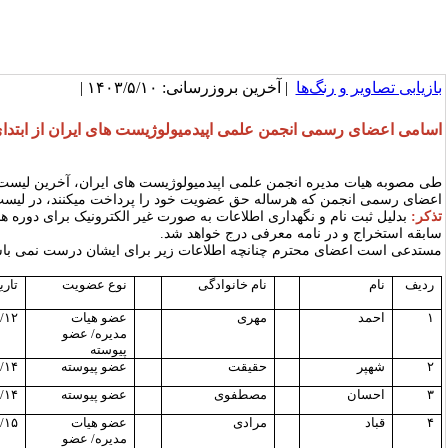
بازیابی تصاویر و رنگ‌ها
| آخرین بروزرسانی: ۱۴۰۳/۵/۱۰ |
اسامی اعضای رسمی انجمن علمی اپیدمیولوژیست های ایران از ابتدای
طی مصوبه هیات مدیره انجمن علمی اپیدمیولوژیست های ایران، آخرین لیست 
اعضای رسمی انجمن که هرساله حق عضویت خود را پرداخت میکنند، در لیس
تذکر
:
بدلیل ثبت نام و نگهداری اطلاعات به صورت غیر الکترونیک برای دوره
سابقه استخراج و در نامه معرفی درج خواهد شد
.
مستدعی است اعضای محترم چنانچه اطلاعات زیر برای ایشان درست نمی باشد
ردیف
نام
نام خانوادگی
نوع عضویت
تار
۱
احمد
مهری
عضو هیات
/۱۲
مدیره/ عضو
پیوسته
۲
شهپر
حقیقت
عضو پیوسته
/۱۴
۳
احسان
مصطفوی
عضو پیوسته
/۱۴
۴
قباد
مرادی
عضو هیات
/۱۵
مدیره/ عضو