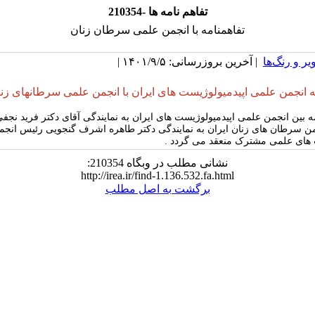
210354- تفاهم نامه ها
تفاهمنامه با انجمن علمی سرطان زنان
یر و رنگ‌ها
| آخرین بروزرسانی: ۱۴۰۱/۹/۵ |
ه انجمن علمی اپیدمیولوژیست های ایران با انجمن علمی سرطانهای زنا
مه بین انجمن علمی اپیدمیولوژیست های ایران به نمایندگی آقای دکتر فرید نج
من سرطان های زنان ایران به نمایندگی دکتر طاهره اشرف گنجویی رئیس انجم
ت های علمی مشترک منعقد می گردد .
نشانی مطلب در وبگاه 210354:
http://irea.ir/find-1.136.532.fa.html
برگشت به اصل مطلب