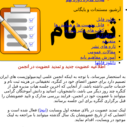
آرشیو، مستندات و بایگانی
دانلود فایل
فایل نشست ها و همایش ها
کتاب های دکتر سوری
نرم‌افزارها
متفرقه
تازه های نشر
مقالات عمومی
آموزش مفاهیم پایه
دانلود فایلها
اطلاعیه عضویت جدید و تمدید عضویت در انجمن
ه استحضار میرساند، با توجه به اینکه انجمن علمی اپیدمیولوژیست های ایران
صمیم دارد برای حضور اعضای خود در کنگره، تخفیفاتی در هزینه ثبت نام و
دمات جانبی داشته باشد، از آنجایی که اخرین جلسه هیات مدیره قبل از
نگره چند روز دیگر می باشد، دانشجویان، اساتید و دانش آموختگان گرامی
یتوانند با عضویت خود در انجمن، فرایند بررسی مدارک و تایید عضویتشان را
بل برگزاری کنگره برای این جلسه برسانند.
ینک تمدید عضویت در بالای صفحه اول وبسایت (
اینجا
) فعال شده است و
عضایی که از تاریخ عضویتشان یک سال گذشته میتوانند با مراجعه به لینک
وجود در وبسایت، اقدام نمایند.