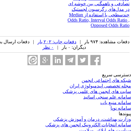
صادفی و ناهمگنی بین خوشه ای
ر مدل‌های رگرسیون لجستیک
چندسطحی با استفاده از M‌edian
Odds Ratio, Interval Odds Ratio 
Opposed Odds Rati
عات مشاهده: ۹۷۴ بار |
دفعات چاپ: ۲۰۲ بار
| دفعات ارسال به
دیگران: ۰ بار |
۰ نظر
ترسی سریع
که های اجتماعی انجمن
له تخصصی اپیدمیولوژی ایران
یت های انجمن های علمی پزشکی
مانه علم سنجی اساتید
مانه منبع یاب
مانه نوپا
وندها
ارت بهداشت، درمان و آموزش پزشکی
مانه انتخابات الکترونیک انجمن های پزشکی
است های ابلاغی سلامت