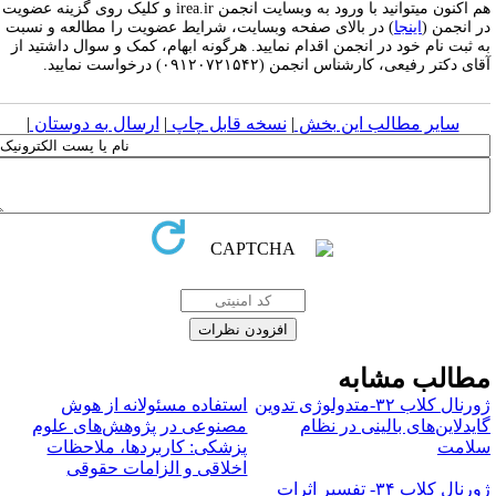
هم اکنون میتوانید با ورود به وبسایت انجمن irea.ir و کلیک روی گزینه عضویت
ر انجمن (
اینجا
) در بالای صفحه وبسایت، شرایط عضویت را مطالعه و نسبت
ه ثبت نام خود در انجمن اقدام نمایید. هرگونه ابهام، کمک و سوال داشتید از
ای دکتر رفیعی، کارشناس انجمن (۰۹۱۲۰۷۲۱۵۴۲) درخواست نمایید.
سایر مطالب این بخش
|
نسخه قابل چاپ
|
ارسال به دوستان
|
طالب مشابه
ژورنال کلاب ۳۲-متدولوژی تدوین
استفاده مسئولانه از هوش
ایدلاین‌های بالینی در نظام
مصنوعی در پژوهش‌های علوم
لامت
پزشکی: کاربردها، ملاحظات
اخلاقی و الزامات حقوقی
ژورنال کلاب ۳۴- تفسیر اثرات