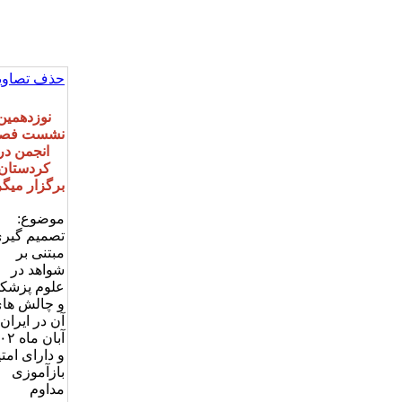
حذف تصاویر
نوزدهمین
نشست فصل
انجمن در
کردستان
برگزار میگر
موضوع:
تصمیم گیر
مبتنی بر
شواهد در
علوم پزشک
و چالش ها
آبان ما
و دارای امتی
بازآموزی
مداوم