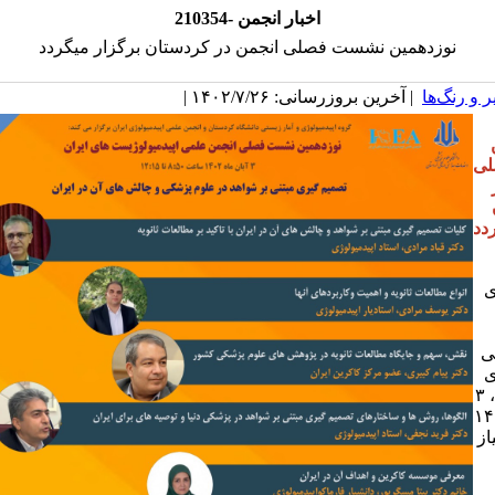
210354- اخبار انجمن
نوزدهمین نشست فصلی انجمن در کردستان برگزار میگردد
 و رنگ‌ها
| آخرین بروزرسانی: ۱۴۰۲/۷/۲۶ |
ی
دد
ی
ی
ی
آن در ایران، ۳
ه ۱۴۰۲
از